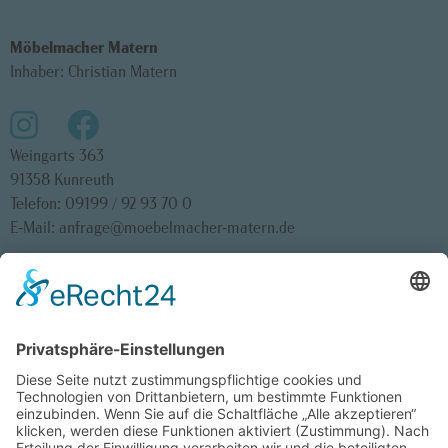
Möbelmacher Matern
Inhaber: Christian Matern
Weingarts 363
91358 Kunreuth
Telefon:
09199 / 92 93 70 0
E-Mail:
anfrage@moebelmacher-matern.de
Startseite
Impressum
Teilnahmebedingungen Gewinnspiel
Datenschutz
Cookie-Einstellungen