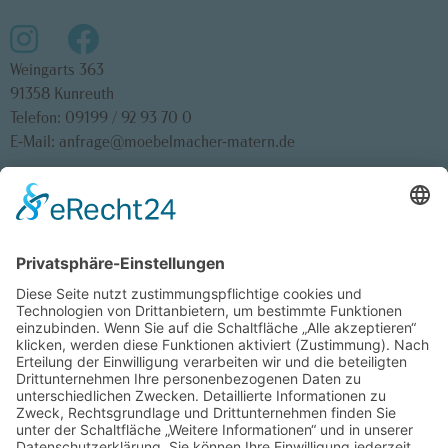
Weingarts 363
91358 Kunreuth
Telefon:
09199 / 92 93 70 0
E-Mail:
anfrage@moebelmacher-matern.de
Startseite
Impressum
Teilnahmebedingungen Gewinnspiel
Datenschutz
Cookie-Einstellungen
Kontrastmodus aktivieren