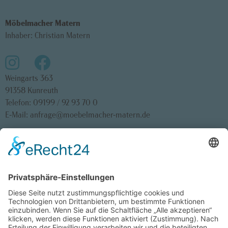
Möbelmacher Matern
Inhaber: Christian Matern
Weingarts 363
91358 Kunreuth
Telefon:
09199 / 92 93 70 0
E-Mail:
anfrage@moebelmacher-matern.de
Startseite
Impressum
Teilnahmebedingungen Gewinnspiel
Datenschutz
Cookie-Einstellungen