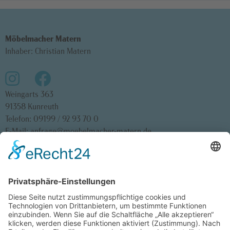
Möbelmacher Matern
Inhaber: Christian Matern
Weingarts 363
91358 Kunreuth
Telefon:
09199 / 92 93 70 0
E-Mail:
anfrage@moebelmacher-matern.de
Startseite
Impressum
Teilnahmebedingungen Gewinnspiel
Datenschutz
Cookie-Einstellungen